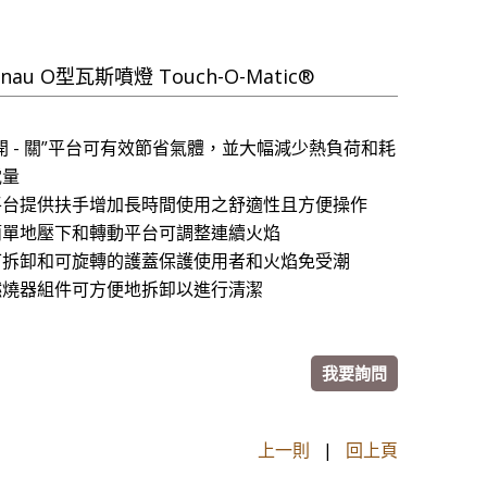
nau O型瓦斯噴燈 Touch-O-Matic®
開 - 關”平台可有效節省氣體，並大幅減少熱負荷和耗
電量
平台提供扶手增加長時間使用之舒適性且方便操作
簡單地壓下和轉動平台可調整連續火焰
可拆卸和可旋轉的護蓋保護使用者和火焰免受潮
燃燒器組件可方便地拆卸以進行清潔
我要詢問
上一則
|
回上頁