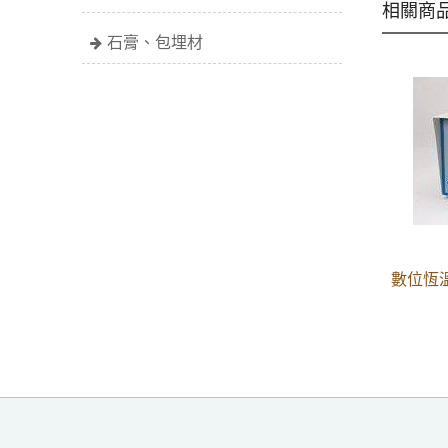
相關商
石膏、包埋材
數位恆溫器 