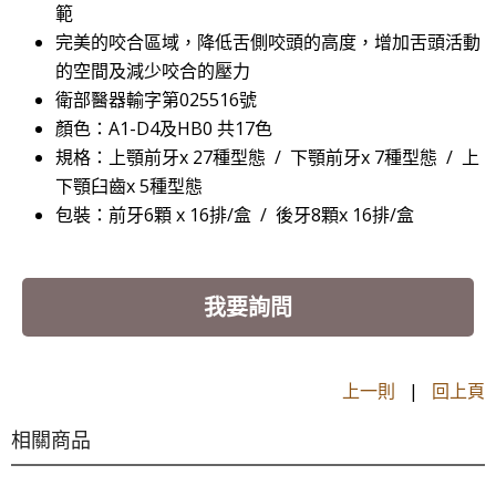
範
完美的咬合區域，降低舌側咬頭的高度，增加舌頭活動
的空間及減少咬合的壓力
衛部醫器輸字第025516號
顏色：A1-D4及HB0 共17色
規格：上顎前牙x 27種型態 / 下顎前牙x 7種型態
/
上
下顎臼齒x 5種型態
包裝：前牙6顆 x 16排/盒
/
後牙8顆x 16排/盒
我要詢問
上一則
|
回上頁
相關商品