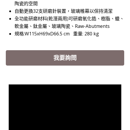
陶瓷的空間
自動更換32支研磨針裝置，玻璃帷幕以保持清潔
全功能研磨材料(乾溼兩用)可研磨氧化鋯、樹脂、蠟、
軟金屬、鈦金屬、玻璃陶瓷、Raw-Abutments
規格:W115xH69xD66.5 cm 重量: 280 kg
我要詢問