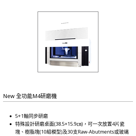
New 全功能M4研磨機
5+1軸同步研磨
特殊設計研磨桌面(38.5×15.9㎝)，可一次放置4片瓷
塊、樹脂塊(10組模型)及30支Raw-Abutments或玻璃